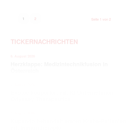
2
1
Seite 1 von 2
TICKERNACHRICHTEN
6. August 2026
Herzklappe: Medizintechnikfusion in
Österreich
6. August 2026
Evotec kooperiert mit KI-Unternehmen
Odyssey Therapeutics
6. August 2026
Kupando behandelt ersten Krebs-Patienten
mit Immuntherapie