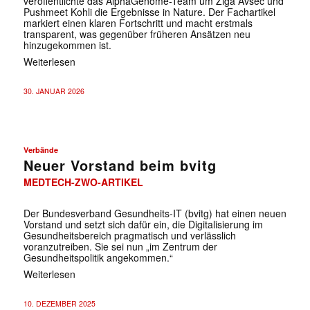
veröffentlichte das AlphaGenome-Team um Ziga Avsec und
Pushmeet Kohli die Ergebnisse in Nature. Der Fachartikel
markiert einen klaren Fortschritt und macht erstmals
transparent, was gegenüber früheren Ansätzen neu
hinzugekommen ist.
Weiterlesen
30. JANUAR 2026
Verbände
Neuer Vorstand beim bvitg
MEDTECH-ZWO-ARTIKEL
Der Bundesverband Gesundheits-IT (bvitg) hat einen neuen
Vorstand und setzt sich dafür ein, die Digitalisierung im
Gesundheitsbereich pragmatisch und verlässlich
voranzutreiben. Sie sei nun „im Zentrum der
Gesundheitspolitik angekommen.“
Weiterlesen
10. DEZEMBER 2025