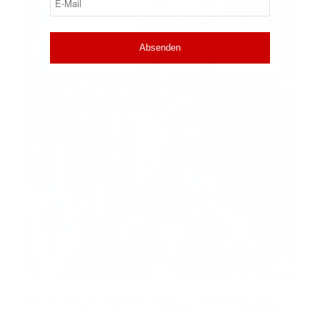
Mail
(erforderlich)
Vom 16. bis 19. November finden in Düsseldorf die
internationalen Leitmessen MEDICA und COMPAMED