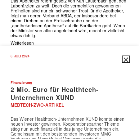
Das Apothekenreformgesetz von Karl Lauterbach geht den
Laborärzten zu weit. Doch die vermeintlich gewonnenen
Freiheiten sind nur ein schwacher Trost für die Apotheker,
folgt man deren Verband ABDA, der insbesondere bei
einem Drehen an der Preisschraube und der
„apothekerlosen Apotheke“ auf die Barrikaden geht. Wenn
der Minister von allen angefeindet wird, macht er vielleicht
etwas richtig.
Weiterlesen
✕
8. JULI 2024
Finanzierung
2 Mio. Euro für Healthtech-
Unternehmen XUND
MEDTECH-ZWO-ARTIKEL
Das Wiener Healthtech-Unternehmen XUND konnte einen
neuen Investor gewinnen. Kooperationspartner Thieme
stieg nun auch finanziell in das junge Unternehmen ein.
Gemeinsam mit den bestehenden Investoren MMC
Ventures und MassMutual Ventures wurde die