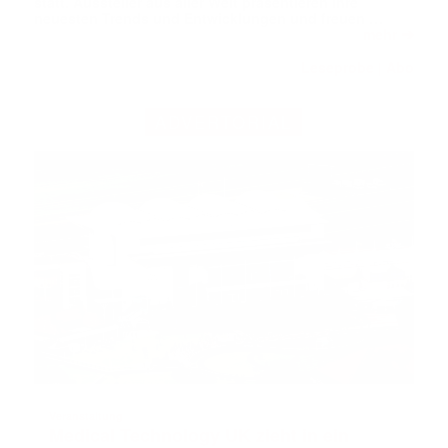
statt. Aussteller aus aller Welt präsentieren ihre
neuesten Trends und Entwicklungen und freuen …
➔
mehr
Leseprobe
Abo
|
ADVERTORIAL
Veranstaltung
Medical Technology UK zieht in ein