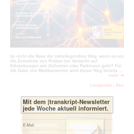
Mit dem |transkript-Newsletter
jede Woche aktuell informiert.
E-
Mail
(erforderlich)
Ist nicht die Nase der naheliegendste Weg, wenn es um
die Entnahme von Proben bei Verdacht auf
Erkrankungen wie Alzheimer oder Parkinson geht? Für
die Gabe von Medikamenten wird dieser Weg bereits …
➔
mehr
Leseprobe
Abo
|